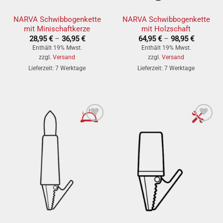
NARVA Schwibbogenkette
NARVA Schwibbogenkette
mit Minischaftkerze
mit Holzschaft
Preisspanne:
Preisspa
28,95
€
–
36,95
€
64,95
€
–
98,95
€
28,95 €
64,95 €
Enthält 19% Mwst.
Enthält 19% Mwst.
bis
bis
zzgl.
Versand
zzgl.
Versand
36,95 €
98,95 €
Lieferzeit: 7 Werktage
Lieferzeit: 7 Werktage
» auf den
» auf den
Wunschzettel
Wunschzettel