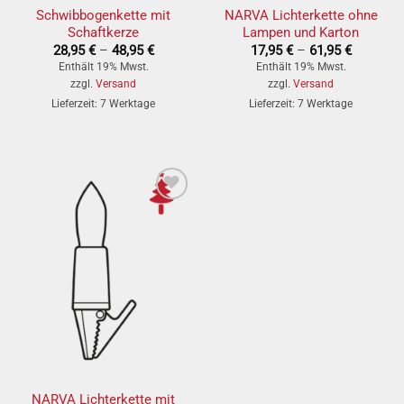
Schwibbogenkette mit
NARVA Lichterkette ohne
Schaftkerze
Lampen und Karton
Preisspanne:
Preisspa
28,95
€
–
48,95
€
17,95
€
–
61,95
€
28,95 €
17,95 €
Enthält 19% Mwst.
Enthält 19% Mwst.
bis
bis
zzgl.
Versand
zzgl.
Versand
48,95 €
61,95 €
Lieferzeit: 7 Werktage
Lieferzeit: 7 Werktage
» auf den
Wunschzettel
NARVA Lichterkette mit