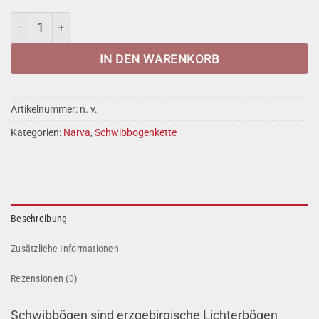
NARVA Schwibbogenkette mit Spitzkerze Menge
IN DEN WARENKORB
Artikelnummer:
n. v.
Kategorien:
Narva
,
Schwibbogenkette
Beschreibung
Zusätzliche Informationen
Rezensionen (0)
Schwibbögen sind erzgebirgische Lichterbögen