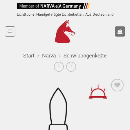
Zum
Inhalt
Lichtfuchs: Handgefertigte Lichterketten. Aus Deutschland
springen
Start
/
Narva
/
Schwibbogenkette
» auf den
Wunschzettel