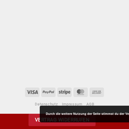
ne:
Visa
PayPal
Stripe
MasterCard
Cash
On
Datenschutz
Impressum
AGB
Delivery
Durch die weitere Nutzung der Seite stimmst du der 
VERTRAG WIDERRUFEN