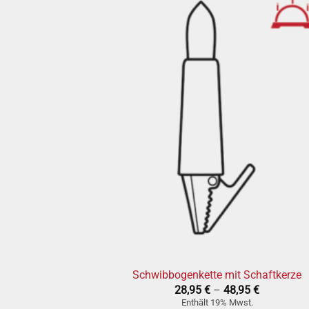
» auf d
Wunschzet
+
Schwibbogenkette mit Schaftkerze
Preisspan
28,95
€
–
48,95
€
28,95 €
Enthält 19% Mwst.