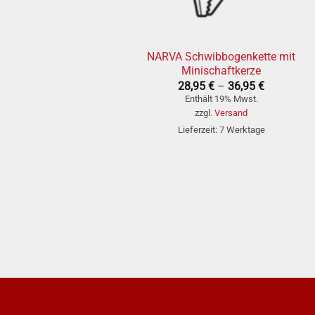
+
NARVA Schwibbogenkette mit
Minischaftkerze
Preisspan
28,95
€
–
36,95
€
28,95 €
Enthält 19% Mwst.
bis
zzgl.
Versand
36,95 €
Lieferzeit: 7 Werktage