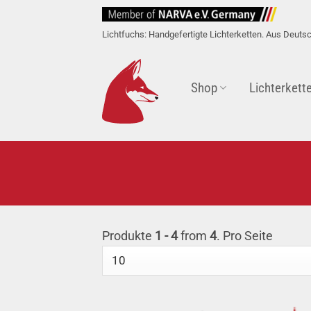
Zum
Inhalt
Lichtfuchs: Handgefertigte Lichterketten. Aus Deuts
springen
Shop
Lichterkett
Produkte
1 - 4
from
4
. Pro Seite