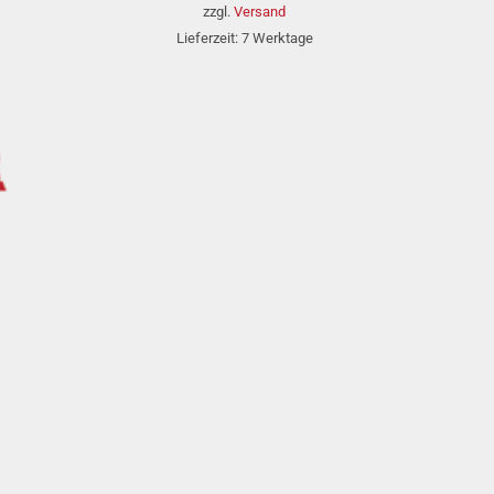
bis
zzgl.
Versand
98,95 €
Lieferzeit: 7 Werktage
en
tel