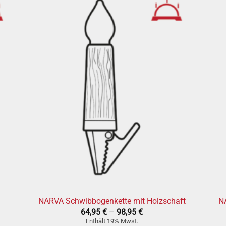
en
» auf den
tel
Wunschzettel
+
+
NARVA Schwibbogenkette mit Holzschaft
N
ne:
Preisspanne:
64,95
€
–
98,95
€
64,95 €
Enthält 19% Mwst.