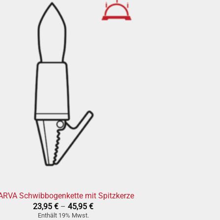
» auf den
Wunschzettel
ARVA Schwibbogenkette mit Spitzkerze
Preisspanne:
23,95
€
–
45,95
€
23,95 €
Enthält 19% Mwst.