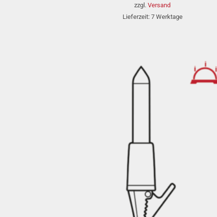
bis
zzgl.
Versand
48,95 €
Lieferzeit: 7 Werktage
» auf d
Wunschzet