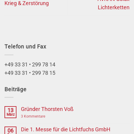
Krieg & Zerstörung
Lichterketten
Telefon und Fax
+49 33 31 • 299 78 14
+49 33 31 • 299 78 15
Beiträge
Gründer Thorsten Voß
13
März
zu
3 Kommentare
Gründer
Thorsten
Die 1. Messe für die Lichtfuchs GmbH
Voß
06