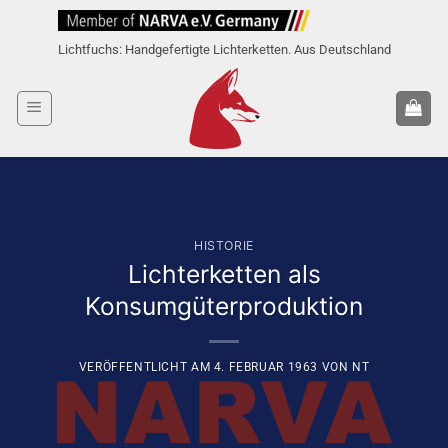
Zum
Inhalt
Lichtfuchs: Handgefertigte Lichterketten. Aus Deutschland
springen
HISTORIE
Lichterketten als
Konsumgüterproduktion
VERÖFFENTLICHT AM
4. FEBRUAR 1963
VON
NT