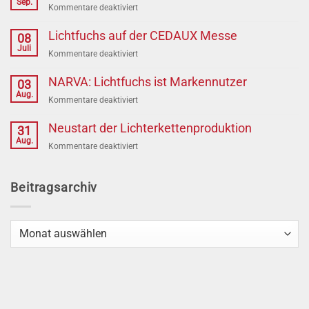
Sep.
für
Kommentare deaktiviert
Die
1.
Lichtfuchs auf der CEDAUX Messe
08
Messe
Juli
für
Kommentare deaktiviert
für
Lichtfuchs
die
auf
NARVA: Lichtfuchs ist Markennutzer
03
Lichtfuchs
der
Aug.
GmbH
für
Kommentare deaktiviert
CEDAUX
NARVA:
Messe
Lichtfuchs
Neustart der Lichterkettenproduktion
31
ist
Aug.
für
Kommentare deaktiviert
Markennutzer
Neustart
der
Lichterkettenproduktion
Beitragsarchiv
Beitragsarchiv