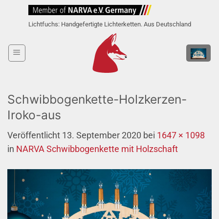
Zum
Inhalt
Lichtfuchs: Handgefertigte Lichterketten. Aus Deutschland
springen
Schwibbogenkette-Holzkerzen-
Iroko-aus
Veröffentlicht
13. September 2020
bei
1647 × 1098
in
NARVA Schwibbogenkette mit Holzschaft