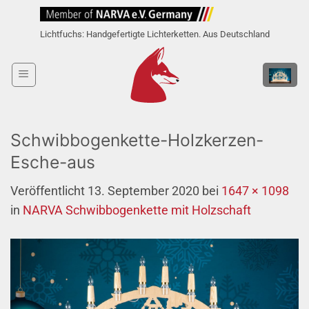
Zum
Inhalt
Lichtfuchs: Handgefertigte Lichterketten. Aus Deutschland
springen
Schwibbogenkette-Holzkerzen-
Esche-aus
Veröffentlicht
13. September 2020
bei
1647 × 1098
in
NARVA Schwibbogenkette mit Holzschaft