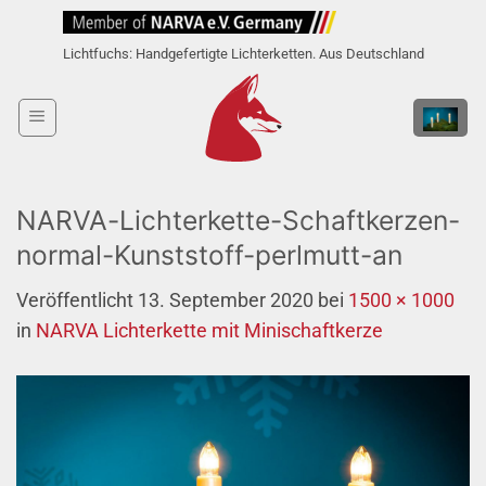
Zum
Inhalt
Lichtfuchs: Handgefertigte Lichterketten. Aus Deutschland
springen
NARVA-Lichterkette-Schaftkerzen-
normal-Kunststoff-perlmutt-an
Veröffentlicht
13. September 2020
bei
1500 × 1000
in
NARVA Lichterkette mit Minischaftkerze