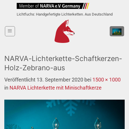
Zum
Inhalt
Lichtfuchs: Handgefertigte Lichterketten. Aus Deutschland
springen
NARVA-Lichterkette-Schaftkerzen-
Holz-Zebrano-aus
Veröffentlicht
13. September 2020
bei
1500 × 1000
in
NARVA Lichterkette mit Minischaftkerze