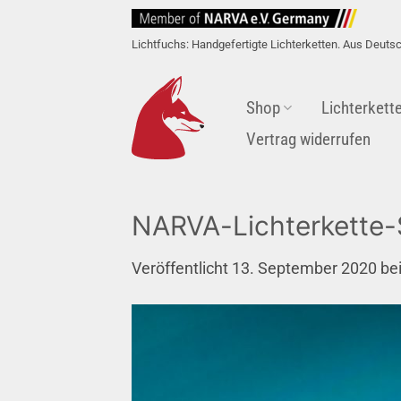
Zum
Inhalt
Lichtfuchs: Handgefertigte Lichterketten. Aus Deuts
springen
Shop
Lichterkett
Vertrag widerrufen
NARVA-Lichterkette-
Veröffentlicht
13. September 2020
be