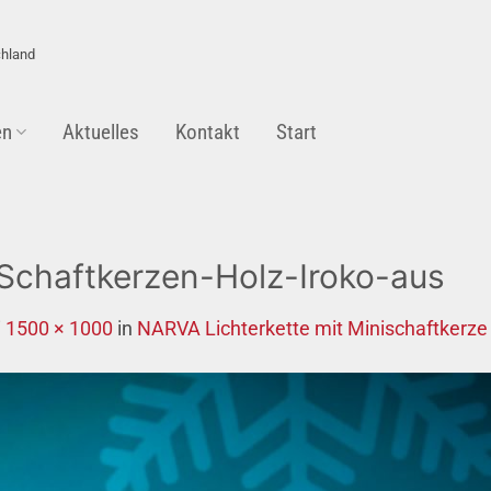
chland
en
Aktuelles
Kontakt
Start
Schaftkerzen-Holz-Iroko-aus
i
1500 × 1000
in
NARVA Lichterkette mit Minischaftkerze