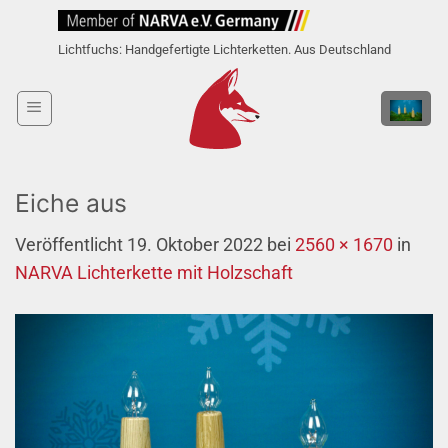
Zum
Inhalt
Lichtfuchs: Handgefertigte Lichterketten. Aus Deutschland
springen
Eiche aus
Veröffentlicht
19. Oktober 2022
bei
2560 × 1670
in
NARVA Lichterkette mit Holzschaft