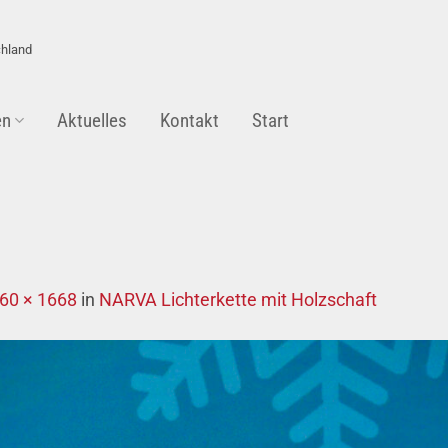
chland
en
Aktuelles
Kontakt
Start
60 × 1668
in
NARVA Lichterkette mit Holzschaft