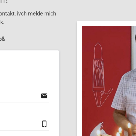
Kontakt, ivch melde mich
k.
oß
email
phone_android