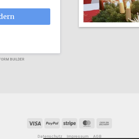
rdern
FORM BUILDER
Visa
PayPal
Stripe
MasterCard
Cash
On
Datenschutz
Impressum
AGB
Delivery