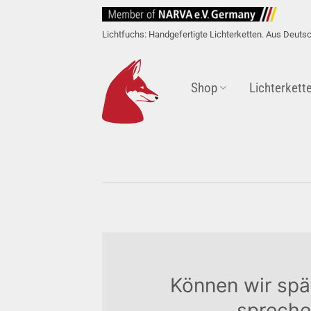
Zum
Inhalt
Lichtfuchs: Handgefertigte Lichterketten. Aus Deuts
springen
Shop
Lichterkett
Können wir spä
spreche